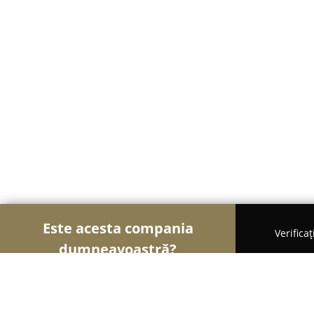
Este acesta compania
Verifica
dumneavoastră?
Șoimii Gastronomiei
Pizzerii, Restaurante, Bistr