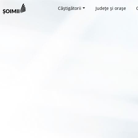
Câștigătorii
Județe și orașe