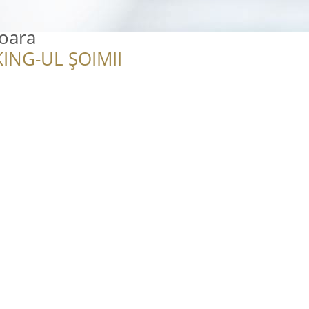
soara
ING-UL ȘOIMII