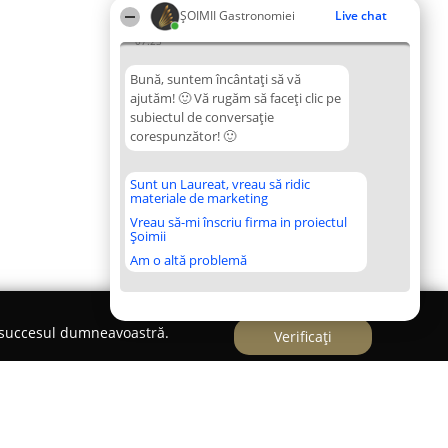
ȘOIMII Gastronomiei
Live chat
07:23
Bună, suntem încântați să vă
ajutăm! 🙂 Vă rugăm să faceți clic pe
subiectul de conversație
corespunzător! 🙂
Sunt un Laureat, vreau să ridic
materiale de marketing
Vreau să-mi înscriu firma in proiectul
Șoimii
Am o altă problemă
e succesul dumneavoastră.
Verificați