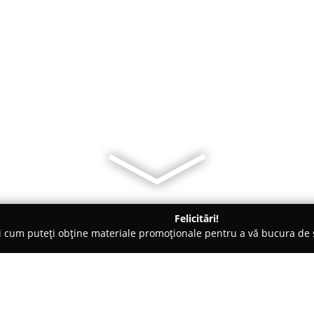
Felicitări!
ți cum puteți obține materiale promoționale pentru a vă bucura d
o-uri - Timişoara
Like Pub Timisoara