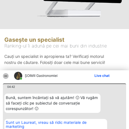
Gasește un specialist
Ranking-ul îi adună pe cei mai buni din industrie
Cauți un specialist in apropierea ta? Verificați motorul
nostru de căutare. Folosiți doar cele mai bune servicii!
ȘOIMII Gastronomiei
Live chat
Căutare
04:42
Bună, suntem încântați să vă ajutăm! 🙂 Vă rugăm
să faceți clic pe subiectul de conversație
corespunzător! 🙂
Sunt un Laureat, vreau să ridic materiale de
Organizator Ranking
Plebiscyt
Contact
marketing
BRIGHT SOLUTIONS BR SRL
Câștigătorii
Contact