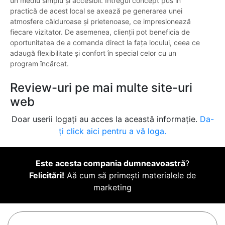
un mediu simplu și accesibil. Întregul concept pus în
practică de acest local se axează pe generarea unei
atmosfere călduroase și prietenoase, ce impresionează
fiecare vizitator. De asemenea, clienții pot beneficia de
oportunitatea de a comanda direct la fața locului, ceea ce
adaugă flexibilitate și confort în special celor cu un
program încărcat.
Review-uri pe mai multe site-uri
web
Doar userii logați au acces la această informație.
Da-
ți click aici pentru a vă loga.
Este acesta compania dumneavoastră
?
Felicitări!
Aă cum să primești materialele de
marketing