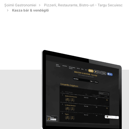
Șoimii Gastronomiei
Pizzerii, Restaurante, Bistro-uri - Targu Secuiesc
Kasza bár & vendéglő