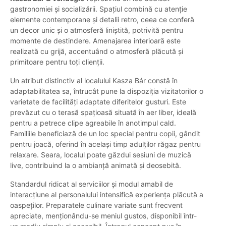
gastronomiei și socializării. Spațiul combină cu atenție
elemente contemporane și detalii retro, ceea ce conferă
un decor unic și o atmosferă liniștită, potrivită pentru
momente de destindere. Amenajarea interioară este
realizată cu grijă, accentuând o atmosferă plăcută și
primitoare pentru toți clienții.
Un atribut distinctiv al localului Kasza Bár constă în
adaptabilitatea sa, întrucât pune la dispoziția vizitatorilor o
varietate de facilități adaptate diferitelor gusturi. Este
prevăzut cu o terasă spațioasă situată în aer liber, ideală
pentru a petrece clipe agreabile în anotimpul cald.
Familiile beneficiază de un loc special pentru copii, gândit
pentru joacă, oferind în același timp adulților răgaz pentru
relaxare. Seara, localul poate găzdui sesiuni de muzică
live, contribuind la o ambianță animată și deosebită.
Standardul ridicat al serviciilor și modul amabil de
interacțiune al personalului intensifică experiența plăcută a
oaspeților. Preparatele culinare variate sunt frecvent
apreciate, menționându-se meniul gustos, disponibil într-