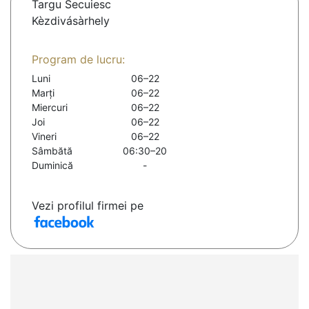
Targu Secuiesc
Kèzdivásàrhely
Program de lucru:
Luni
06–22
Marți
06–22
Miercuri
06–22
Joi
06–22
Vineri
06–22
Sâmbătă
06:30–20
Duminică
-
Vezi profilul firmei pe