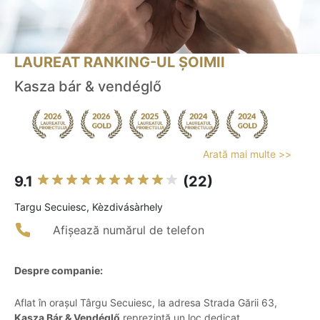
LAUREAT RANKING-UL ȘOIMII
Kasza bár & vendéglő
Arată mai multe >>
9.1
(22)
Targu Secuiesc, Kèzdivásàrhely
Afișează numărul de telefon
Despre companie:
Aflat în orașul Târgu Secuiesc, la adresa Strada Gării 63,
Kasza Bár & Vendéglő
reprezintă un loc dedicat