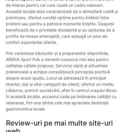
de interes pentru cei care caută un cadru relaxant.
Această locație este caracterizată de o atmosferă caldă și
primitoare, oferind condiții optime pentru întâlniri între
prieteni sau pentru a petrece momente liniștite. Oaspeții
beneficiază de o priveliște deosebită și au opțiunea de a
profita de terasa amenajată, care adaugă un plus de
confort experienței oferite.
Prin varietatea băuturilor și a preparatelor disponibile,
ARENA Sport Pub a devenit cunoscut mai ales pentru
calitatea cafelei propuse. Serviciul rapid și atitudinea
prietenoasă a echipei consolidează percepția pozitivă
despre acest spațiu. Locul se adresează în principal
tinerilor, dar și altor categorii de clienți, oferind un mediu
călduros, potrivit socializării, aflat în centrul orașului Bicaz.
În această locație, accentul cade pe îmbinarea calității cu
relaxarea, într-una dintre cele mai apreciate destinații
gastronomice locale.
Review-uri pe mai multe site-uri
web