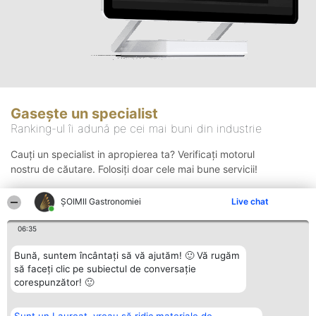
Gasește un specialist
Ranking-ul îi adună pe cei mai buni din industrie
Cauți un specialist in apropierea ta? Verificați motorul
nostru de căutare. Folosiți doar cele mai bune servicii!
ȘOIMII Gastronomiei
Live chat
Căutare
06:35
Bună, suntem încântați să vă ajutăm! 🙂 Vă rugăm
să faceți clic pe subiectul de conversație
corespunzător! 🙂