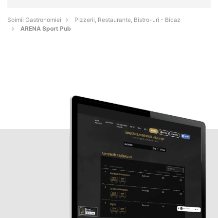
Șoimii Gastronomiei
Pizzerii, Restaurante, Bistro-uri - Bicaz
ARENA Sport Pub