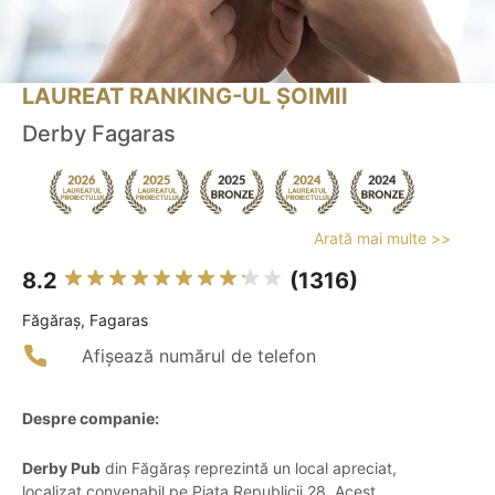
LAUREAT RANKING-UL ȘOIMII
Derby Fagaras
Arată mai multe >>
8.2
(1316)
Făgăraş, Fagaras
Afișează numărul de telefon
Despre companie:
Derby Pub
din Făgăraș reprezintă un local apreciat,
localizat convenabil pe Piața Republicii 28. Acest