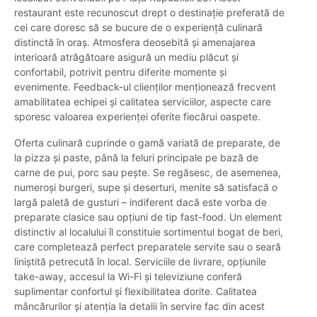
restaurant este recunoscut drept o destinație preferată de
cei care doresc să se bucure de o experiență culinară
distinctă în oraș. Atmosfera deosebită și amenajarea
interioară atrăgătoare asigură un mediu plăcut și
confortabil, potrivit pentru diferite momente și
evenimente. Feedback-ul clienților menționează frecvent
amabilitatea echipei și calitatea serviciilor, aspecte care
sporesc valoarea experienței oferite fiecărui oaspete.
Oferta culinară cuprinde o gamă variată de preparate, de
la pizza și paste, până la feluri principale pe bază de
carne de pui, porc sau pește. Se regăsesc, de asemenea,
numeroși burgeri, supe și deserturi, menite să satisfacă o
largă paletă de gusturi – indiferent dacă este vorba de
preparate clasice sau opțiuni de tip fast-food. Un element
distinctiv al localului îl constituie sortimentul bogat de beri,
care completează perfect preparatele servite sau o seară
liniștită petrecută în local. Serviciile de livrare, opțiunile
take-away, accesul la Wi-Fi și televiziune conferă
suplimentar confortul și flexibilitatea dorite. Calitatea
mâncărurilor și atenția la detalii în servire fac din acest