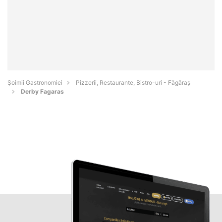
Șoimii Gastronomiei
Pizzerii, Restaurante, Bistro-uri - Făgăraş
Derby Fagaras