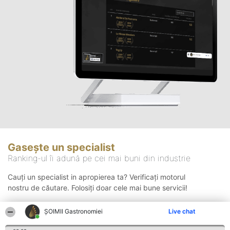
Gasește un specialist
Ranking-ul îi adună pe cei mai buni din industrie
Cauți un specialist in apropierea ta? Verificați motorul
nostru de căutare. Folosiți doar cele mai bune servicii!
ȘOIMII Gastronomiei
Live chat
Căutare