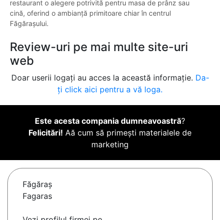
restaurant o alegere potrivită pentru masa de prânz sau
cină, oferind o ambianță primitoare chiar în centrul
Făgărașului.
Review-uri pe mai multe site-uri
web
Doar userii logați au acces la această informație.
Da-
ți click aici pentru a vă loga.
Este acesta compania dumneavoastră
?
Felicitări!
Aă cum să primești materialele de
marketing
Făgăraş
Fagaras
Vezi profilul firmei pe