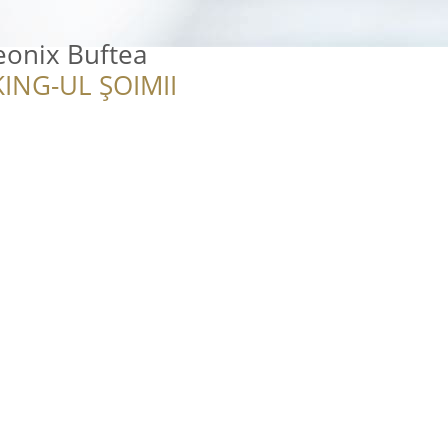
eonix Buftea
ING-UL ȘOIMII