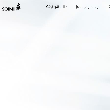
Câștigătorii
Județe și orașe