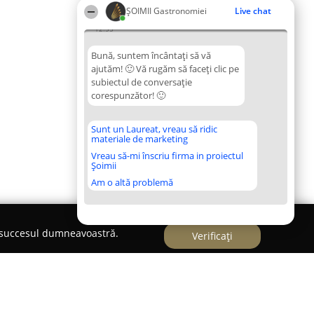
ȘOIMII Gastronomiei
Live chat
12:55
Bună, suntem încântați să vă
ajutăm! 🙂 Vă rugăm să faceți clic pe
subiectul de conversație
corespunzător! 🙂
Sunt un Laureat, vreau să ridic
materiale de marketing
Vreau să-mi înscriu firma in proiectul
Șoimii
Am o altă problemă
e succesul dumneavoastră.
Verificați