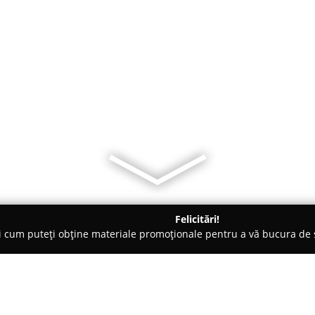
Felicitări!
ți cum puteți obține materiale promoționale pentru a vă bucura d
-uri - Buftea
Restaurant Pheonix Buftea