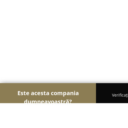
Este acesta compania
Verifica
dumneavoastră?
Șoimii Gastronomiei
Pizzerii, Restaurante, Bistro