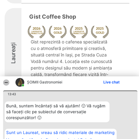
Gist Coffee Shop
Gist reprezintă o cafenea specializată
Laureați
cu o atmosferă primitoare și creativă,
situată central în Iași, pe Strada Cuza
Vodă numărul 4. Locația este cunoscută
pentru designul său modern și ambianța
caldă, transformând fiecare vizită într-
un moment ...
ȘOIMII Gastronomiei
Live chat
9.4
13:43
Bună, suntem încântați să vă ajutăm! 🙂 Vă rugăm
să faceți clic pe subiectul de conversație
Organizator Ranking
Plebiscyt
Contact
corespunzător! 🙂
BRIGHT SOLUTIONS BR SRL
Câștigătorii
Contact
Aleea Timisul De Sus 2 Bl. A30
Lista Tuturor
Sc. A Et. 4 Ap. 13 Cod 061952
Laureaților
Sunt un Laureat, vreau să ridic materiale de marketing
București
Reguli
CUI 36737675
Statut