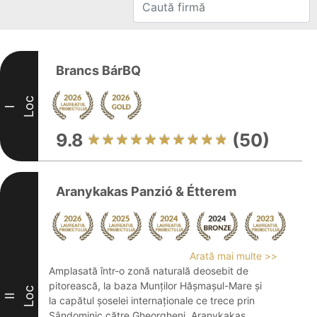
Brancs BárBQ
Loc
I
9.8
(50)
Aranykakas Panzió & Étterem
Arată mai multe >>
Amplasată într-o zonă naturală deosebit de
pitorească, la baza Munților Hășmașul-Mare și
Loc
II
la capătul șoselei internaționale ce trece prin
Sândominic către Gheorgheni, Aranykakas