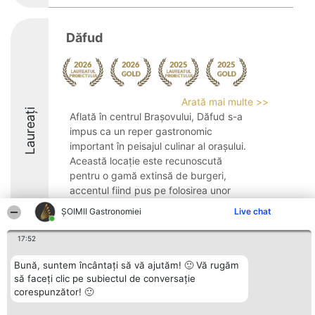
Dăfud
Arată mai multe >>
Laureați
Aflată în centrul Brașovului, Dăfud s-a
impus ca un reper gastronomic
important în peisajul culinar al orașului.
Această locație este recunoscută
pentru o gamă extinsă de burgeri,
accentul fiind pus pe folosirea unor
ingrediente proaspete și ...
ȘOIMII Gastronomiei
Live chat
9.8
17:52
Bună, suntem încântați să vă ajutăm! 🙂 Vă rugăm
să faceți clic pe subiectul de conversație
Organizator Ranking
Plebiscyt
Contact
corespunzător! 🙂
BRIGHT SOLUTIONS BR SRL
Câștigătorii
Contact
Aleea Timisul De Sus 2 Bl. A30
Lista Tuturor
Sc. A Et. 4 Ap. 13 Cod 061952
Laureaților