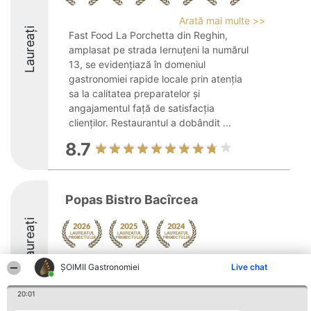
Arată mai multe >>
Laureați
Fast Food La Porchetta din Reghin,
amplasat pe strada Iernuțeni la numărul
13, se evidențiază în domeniul
gastronomiei rapide locale prin atenția
sa la calitatea preparatelor și
angajamentul față de satisfacția
clienților. Restaurantul a dobândit ...
8.7
Popas Bistro Bacîrcea
Laureați
Arată mai multe >>
ȘOIMII Gastronomiei
Live chat
8.6
20:01