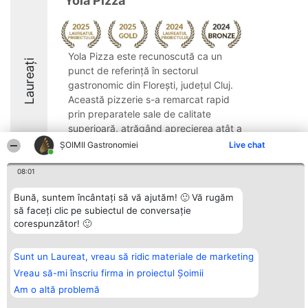
Yola Pizza
Yola Pizza este recunoscută ca un
Laureați
punct de referință în sectorul
gastronomic din Florești, județul Cluj.
Această pizzerie s-a remarcat rapid
prin preparatele sale de calitate
superioară, atrăgând aprecierea atât a
localnicilor, cât și a celor ...
ȘOIMII Gastronomiei
Live chat
08:01
Bună, suntem încântați să vă ajutăm! 🙂 Vă rugăm
să faceți clic pe subiectul de conversație
Organizator Ranking
Plebiscyt
Contact
corespunzător! 🙂
BRIGHT SOLUTIONS BR SRL
Câștigătorii
Contact
Aleea Timisul De Sus 2 Bl. A30
Lista Tuturor
Sc. A Et. 4 Ap. 13 Cod 061952
Laureaților
Sunt un Laureat, vreau să ridic materiale de marketing
București
Reguli
CUI 36737675
Statut
Vreau să-mi înscriu firma in proiectul Șoimii
tel: +40 770 990 492
Politica de
Am o altă problemă
confidențialitate