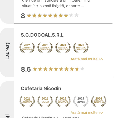
distinge prin atmosfera primitoare, fiind
situat într-o zonă liniștită, departe ...
8
S.C.DOCOAL.S.R.L
Laureați
Arată mai multe >>
8.6
Cofetaria Nicodin
Arată mai multe >>
Cofetăria Nicodin din Lipova este