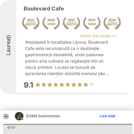
Boulevard Cafe
Arată mai multe >>
Laureați
Amplasată în localitatea Lipova, Boulevard
Cafe este recunoscută ca o destinație
gastronomică deosebită, unde pasiunea
pentru arta culinară se regăsește într-un
decor primitor. Localul se bucură de
aprecierea clienților datorită meniului său ...
9.1
ȘOIMII Gastronomiei
Live chat
Alte firme din zonă
01:57