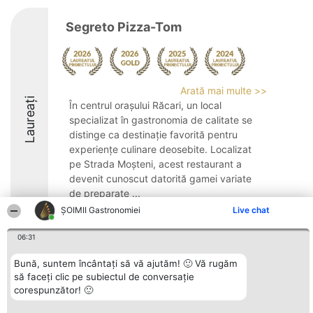
Segreto Pizza-Tom
Arată mai multe >>
Laureați
În centrul orașului Răcari, un local
specializat în gastronomia de calitate se
distinge ca destinație favorită pentru
experiențe culinare deosebite. Localizat
pe Strada Moșteni, acest restaurant a
devenit cunoscut datorită gamei variate
de preparate ...
ȘOIMII Gastronomiei
Live chat
9.1
06:31
Bună, suntem încântați să vă ajutăm! 🙂 Vă rugăm
Organizator Ranking
Plebiscyt
Contact
să faceți clic pe subiectul de conversație
BRIGHT SOLUTIONS BR SRL
Câștigătorii
Contact
corespunzător! 🙂
Aleea Timisul De Sus 2 Bl. A30
Lista Tuturor
Sc. A Et. 4 Ap. 13 Cod 061952
Laureaților
București
Reguli