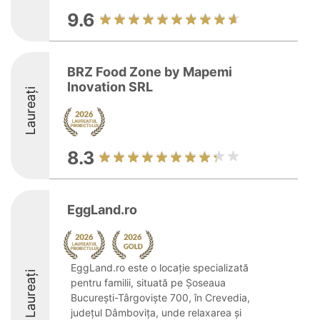
9.6
BRZ Food Zone by Mapemi
Inovation SRL
Laureați
8.3
EggLand.ro
EggLand.ro este o locație specializată
Laureați
pentru familii, situată pe Șoseaua
București-Târgoviște 700, în Crevedia,
județul Dâmbovița, unde relaxarea și