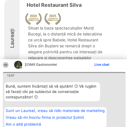
Hotel Restaurant Silva
Situat la baza spectaculoșilor Munți
Laureați
Bucegi, la o distanță mică de telecabina
ce urcă spre Babele, Hotel Restaurant
Silva din Bușteni se remarcă drept o
alegere potrivită pentru cei interesați de
relaxare și descoperirea peisajelor
montane. ...
ȘOIMII Gastronomiei
Live chat
8.4
13:57
Bună, suntem încântați să vă ajutăm! 🙂 Vă rugăm
să faceți clic pe subiectul de conversație
Organizator Ranking
Plebiscyt
Contact
corespunzător! 🙂
BRIGHT SOLUTIONS BR SRL
Câștigătorii
Contact
Aleea Timisul De Sus 2 Bl. A30
Lista Tuturor
Sc. A Et. 4 Ap. 13 Cod 061952
Laureaților
Sunt un Laureat, vreau să ridic materiale de marketing
București
Reguli
CUI 36737675
Statut
Vreau să-mi înscriu firma in proiectul Șoimii
tel: +40 770 990 492
Politica de
Am o altă problemă
confidențialitate