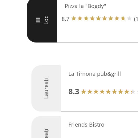
Pizza la "Bogdy"
8.7
(
Loc
III
La Timona pub&grill
Laureați
8.3
Friends Bistro