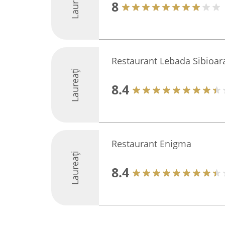
Laureați
8
Restaurant Lebada Sibioar
Laureați
8.4
Restaurant Enigma
Laureați
8.4