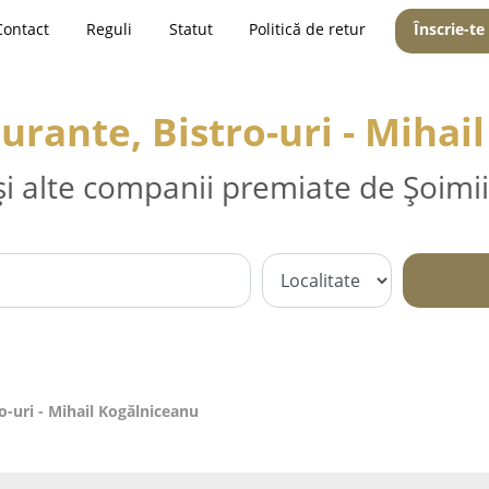
Contact
Reguli
Statut
Politică de retur
Înscrie-te
aurante, Bistro-uri - Miha
și alte companii premiate de Șoimii
ro-uri - Mihail Kogălniceanu