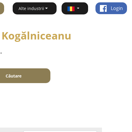
Login
Alte industrii
il Kogălniceanu
.
Căutare