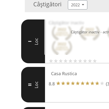
Câștigători
2022
Câștigător inactiv
Câștigător inactiv - ac
Loc
I
Casa Rustica
8.8
(
Loc
II